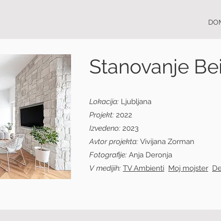
DO
Stanovanje Be
Lokacija:
Ljubljana
Projekt:
2022
Izvedeno:
2023
Avtor projekta:
Vivijana Zorman
Fotografije:
Anja Deronja
V medijih:
TV Ambienti
Moj mojster
De